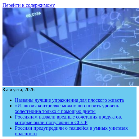
Перейти к содержимому
8 августа, 2026
Названы лучшие упражнения для плоского живота
«Иллюзия контроля»: можно ли снизить уровень
холестерина только с помощью диеты
Россиянам назвали вредные сочетания продуктов,
которые были популярны в СССР
Россиян предупредили о таящейся в умных унитазах
опасности