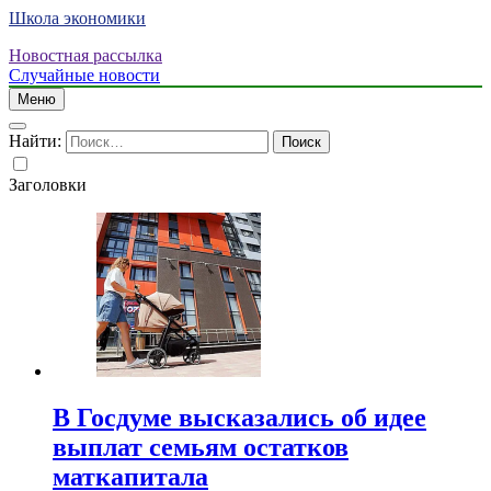
Школа экономики
Новостная рассылка
Случайные новости
Меню
Найти:
Заголовки
В Госдуме высказались об идее
выплат семьям остатков
маткапитала