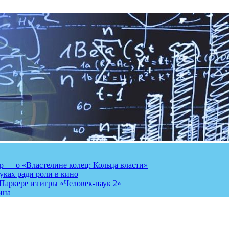
 — о «Властелине колец: Кольца власти»
луках ради роли в кино
Паркере из игры «Человек-паук 2»
ина