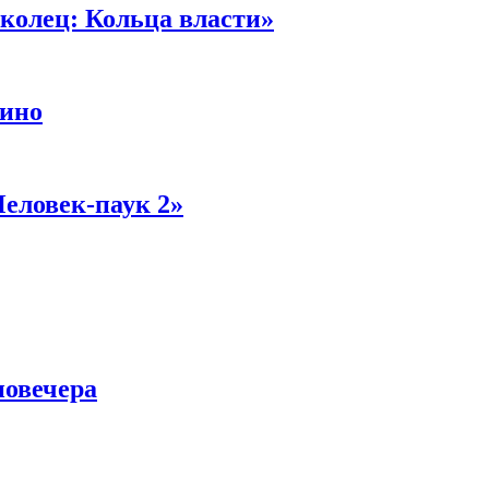
колец: Кольца власти»
кино
Человек-паук 2»
новечера