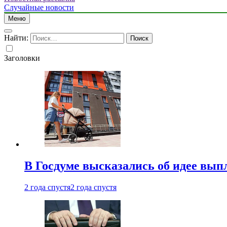
Случайные новости
Меню
Найти:
Заголовки
В Госдуме высказались об идее вып
2 года спустя
2 года спустя