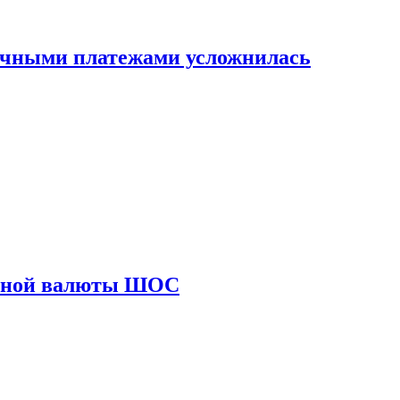
ичными платежами усложнилась
диной валюты ШОС