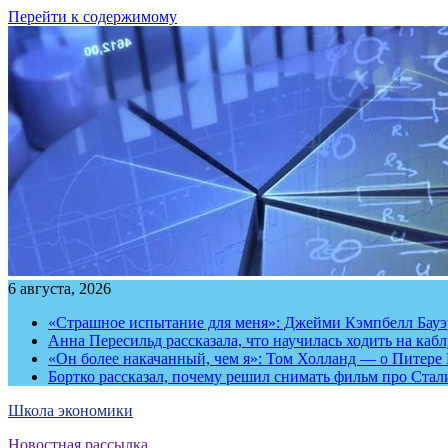
Перейти к содержимому
6 августа, 2026
«Страшное испытание для меня»: Джейми Кэмпбелл Бауэр
Анна Пересильд рассказала, что научилась ходить на каб
«Он более накачанный, чем я»: Том Холланд — о Питере 
Бортко рассказал, почему решил снимать фильм про Стал
Школа экономики
Новостная рассылка