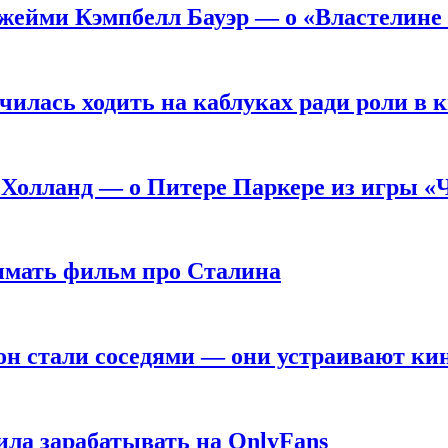
жейми Кэмпбелл Бауэр — о «Властелине 
чилась ходить на каблуках ради роли в 
 Холланд — о Питере Паркере из игры «
нимать фильм про Сталина
он стали соседями — они устраивают ки
ила зарабатывать на OnlyFans