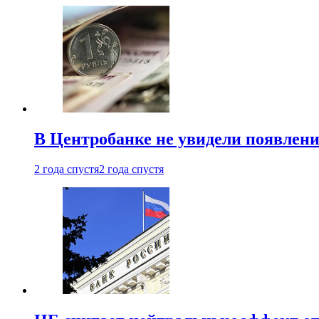
В Центробанке не увидели появлен
2 года спустя
2 года спустя