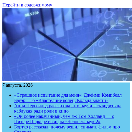
Перейти к содержимому
7 августа, 2026
«Страшное испытание для меня»: Джейми Кэмпбелл
Бауэр — о «Властелине колец: Кольца власти»
Анна Пересильд рассказала, что научилась ходить на
каблуках ради роли в кино
«Он более накачанный, чем я»: Том Холланд — о
Питере Паркере из игры «Человек-паук 2»
Бортко рассказал, почему решил снимать фильм про