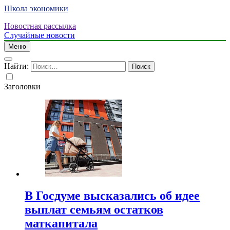
Школа экономики
Новостная рассылка
Случайные новости
Меню
Найти:
Заголовки
В Госдуме высказались об идее
выплат семьям остатков
маткапитала