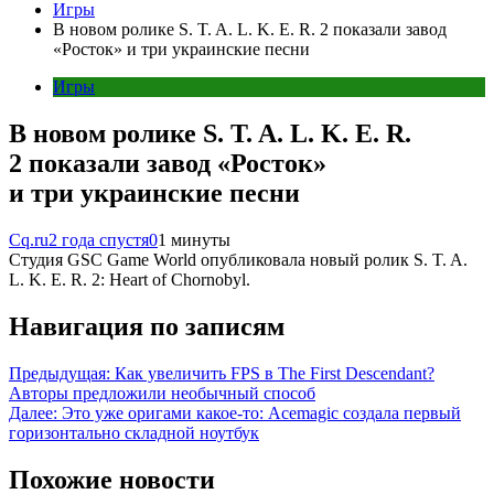
Игры
В новом ролике S. T. A. L. K. E. R. 2 показали завод
«Росток» и три украинские песни
Игры
В новом ролике S. T. A. L. K. E. R.
2 показали завод «Росток»
и три украинские песни
Cq.ru
2 года спустя
0
1 минуты
Студия GSC Game World опубликовала новый ролик S. T. A.
L. K. E. R. 2: Heart of Chornobyl.
Навигация по записям
Предыдущая:
Как увеличить FPS в The First Descendant?
Авторы предложили необычный способ
Далее:
Это уже оригами какое-то: Acemagic создала первый
горизонтально складной ноутбук
Похожие новости