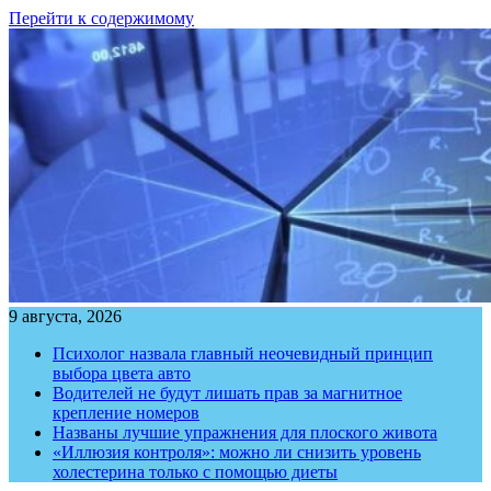
Перейти к содержимому
9 августа, 2026
Психолог назвала главный неочевидный принцип
выбора цвета авто
Водителей не будут лишать прав за магнитное
крепление номеров
Названы лучшие упражнения для плоского живота
«Иллюзия контроля»: можно ли снизить уровень
холестерина только с помощью диеты