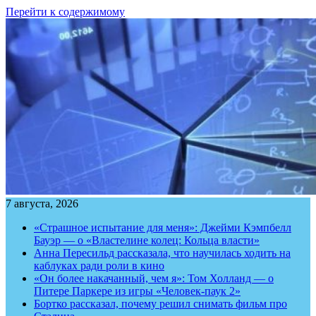
Перейти к содержимому
7 августа, 2026
«Страшное испытание для меня»: Джейми Кэмпбелл
Бауэр — о «Властелине колец: Кольца власти»
Анна Пересильд рассказала, что научилась ходить на
каблуках ради роли в кино
«Он более накачанный, чем я»: Том Холланд — о
Питере Паркере из игры «Человек-паук 2»
Бортко рассказал, почему решил снимать фильм про