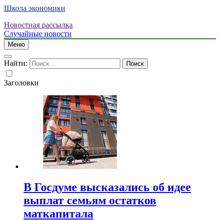
Школа экономики
Новостная рассылка
Случайные новости
Меню
Найти:
Заголовки
В Госдуме высказались об идее
выплат семьям остатков
маткапитала