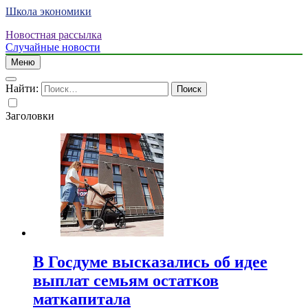
Школа экономики
Новостная рассылка
Случайные новости
Меню
Найти:
Заголовки
В Госдуме высказались об идее
выплат семьям остатков
маткапитала