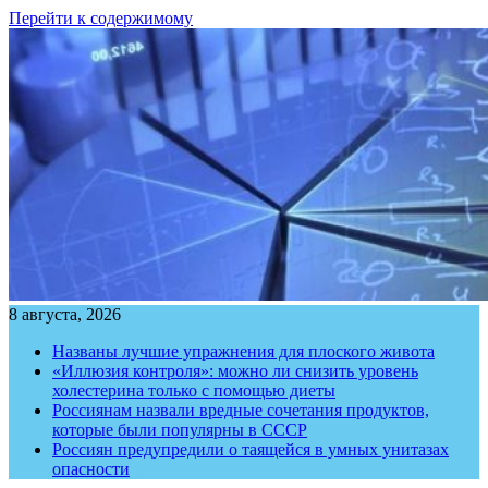
Перейти к содержимому
8 августа, 2026
Названы лучшие упражнения для плоского живота
«Иллюзия контроля»: можно ли снизить уровень
холестерина только с помощью диеты
Россиянам назвали вредные сочетания продуктов,
которые были популярны в СССР
Россиян предупредили о таящейся в умных унитазах
опасности