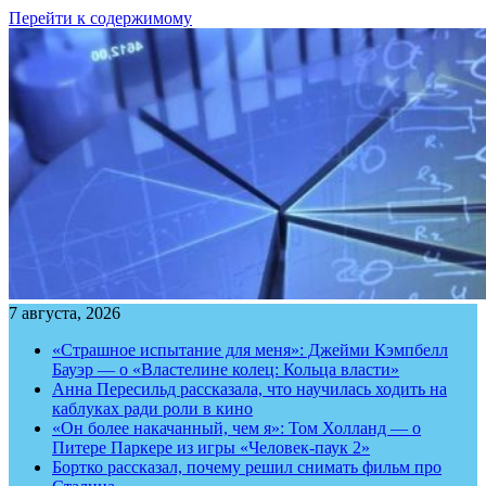
Перейти к содержимому
7 августа, 2026
«Страшное испытание для меня»: Джейми Кэмпбелл
Бауэр — о «Властелине колец: Кольца власти»
Анна Пересильд рассказала, что научилась ходить на
каблуках ради роли в кино
«Он более накачанный, чем я»: Том Холланд — о
Питере Паркере из игры «Человек-паук 2»
Бортко рассказал, почему решил снимать фильм про