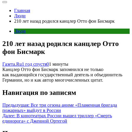
Главная
Люди
210 лет назад родился канцлер Отто фон Бисмарк
Люди
210 лет назад родился канцлер Отто
фон Бисмарк
Газета.Ru
1 год спустя
0
1 минуты
Канцлер Отто фон Бисмарк запомнился не только
как выдающийся государственный деятель и объединитель
Германии, но и как автор многочисленных цитат.
Навигация по записям
Предыдущая:
Все три сезона аниме «Пламенная бригада
пожарных» выйдут в России
Далее:
В кинотеатрах России вышел триллер «Смерть
единорога» с Дженной Ортегой