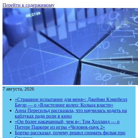
Перейти к содержимому
7 августа, 2026
«Страшное испытание для меня»: Джейми Кэмпбелл
Бауэр — о «Властелине колец: Кольца власти»
Анна Пересильд рассказала, что научилась ходить на
каблуках ради роли в кино
«Он более накачанный, чем я»: Том Холланд — о
Питере Паркере из игры «Человек-паук 2»
Бортко рассказал, почему решил снимать фильм про