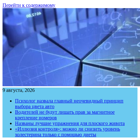
Перейти к содержимому
9 августа, 2026
Психолог назвала главный неочевидный принцип
выбора цвета авто
Водителей не будут лишать прав за магнитное
крепление номеров
Названы лучшие упражнения для плоского живота
«Иллюзия контроля»: можно ли снизить уровень
холестерина только с помощью диеты