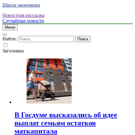
Школа экономики
Новостная рассылка
Случайные новости
Меню
Найти:
Заголовки
В Госдуме высказались об идее
выплат семьям остатков
маткапитала