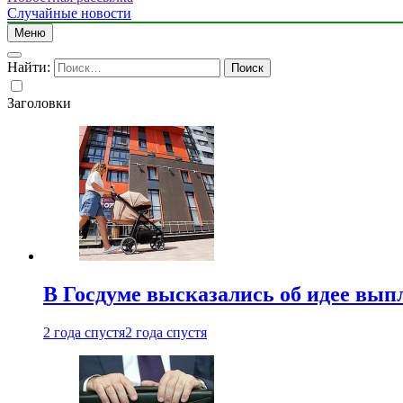
Случайные новости
Меню
Найти:
Заголовки
В Госдуме высказались об идее вып
2 года спустя
2 года спустя