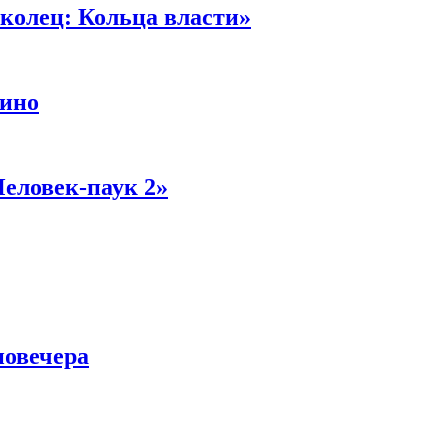
колец: Кольца власти»
кино
Человек-паук 2»
новечера