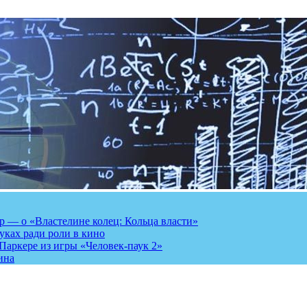
 — о «Властелине колец: Кольца власти»
луках ради роли в кино
Паркере из игры «Человек-паук 2»
ина