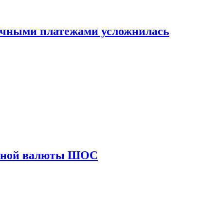
ичными платежами усложнилась
диной валюты ШОС