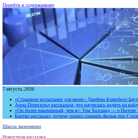
Перейти к содержимому
7 августа, 2026
«Страшное испытание для меня»: Джейми Кэмпбелл Бауэр
Анна Пересильд рассказала, что научилась ходить на каб
«Он более накачанный, чем я»: Том Холланд — о Питере 
Бортко рассказал, почему решил снимать фильм про Стал
Школа экономики
Новостная рассылка