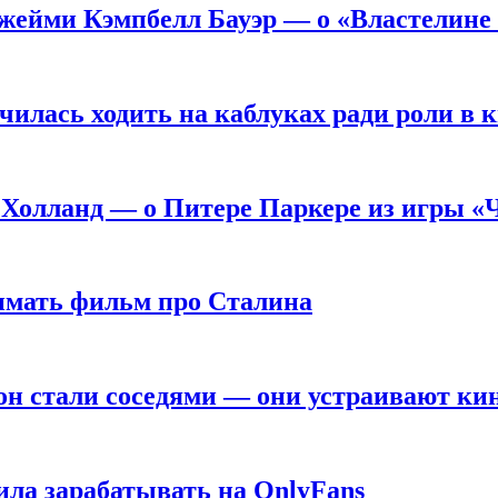
жейми Кэмпбелл Бауэр — о «Властелине 
чилась ходить на каблуках ради роли в 
 Холланд — о Питере Паркере из игры «
нимать фильм про Сталина
он стали соседями — они устраивают ки
ила зарабатывать на OnlyFans