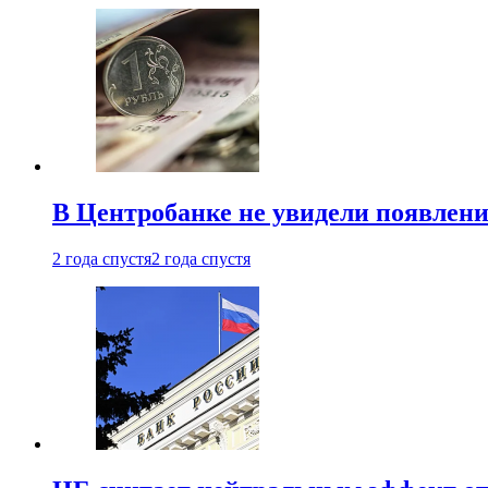
В Центробанке не увидели появлен
2 года спустя
2 года спустя