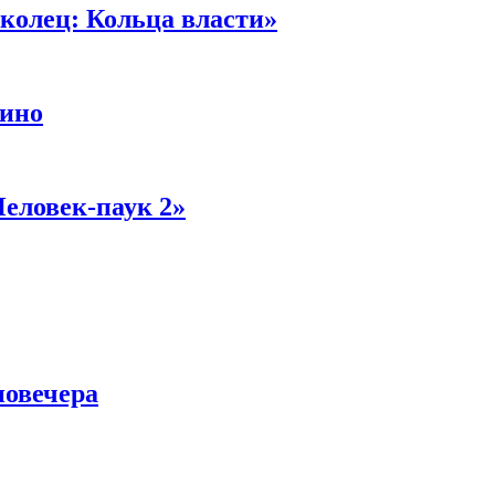
колец: Кольца власти»
кино
Человек-паук 2»
новечера