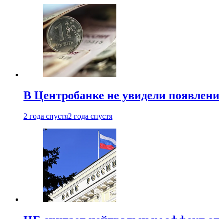
В Центробанке не увидели появлен
2 года спустя
2 года спустя