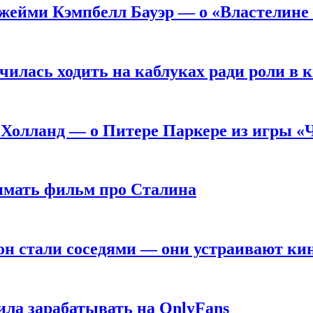
жейми Кэмпбелл Бауэр — о «Властелине 
чилась ходить на каблуках ради роли в 
 Холланд — о Питере Паркере из игры «
нимать фильм про Сталина
он стали соседями — они устраивают ки
ила зарабатывать на OnlyFans