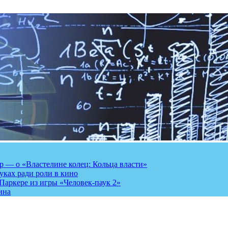
 — о «Властелине колец: Кольца власти»
луках ради роли в кино
Паркере из игры «Человек-паук 2»
ина