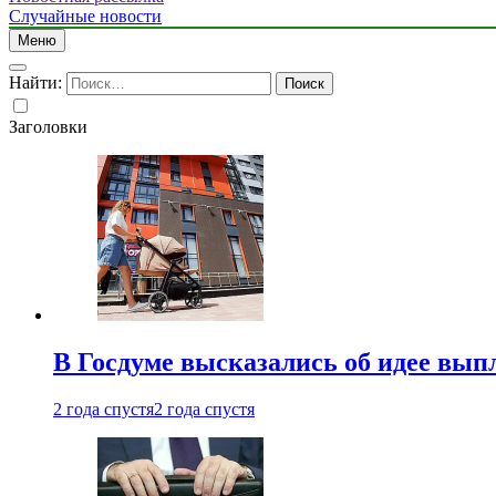
Случайные новости
Меню
Найти:
Заголовки
В Госдуме высказались об идее вып
2 года спустя
2 года спустя