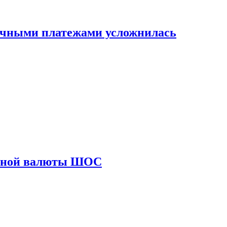
ичными платежами усложнилась
диной валюты ШОС