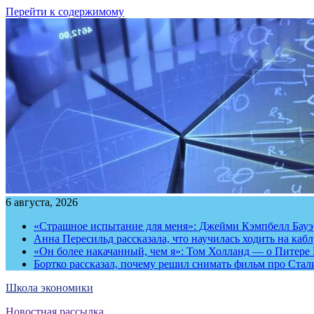
Перейти к содержимому
6 августа, 2026
«Страшное испытание для меня»: Джейми Кэмпбелл Бауэр
Анна Пересильд рассказала, что научилась ходить на каб
«Он более накачанный, чем я»: Том Холланд — о Питере 
Бортко рассказал, почему решил снимать фильм про Стал
Школа экономики
Новостная рассылка