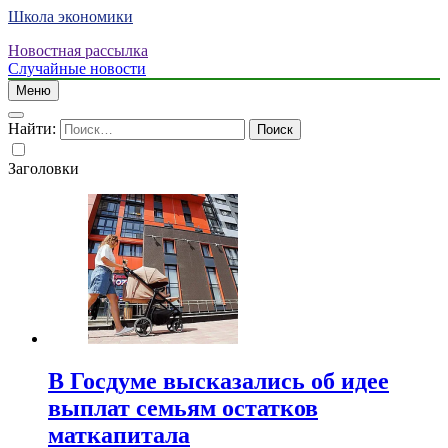
Школа экономики
Новостная рассылка
Случайные новости
Меню
Найти:
Заголовки
В Госдуме высказались об идее
выплат семьям остатков
маткапитала