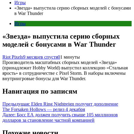
Игры
«Звезда» выпустила серию сборных моделей с бонусами
в War Thunder
Игры
«Звезда» выпустила серию сборных
моделей с бонусами в War Thunder
Riot Pixels
9 месяцев спустя
0
1 минуты
Производитель масштабных сборных моделей «Звезда»
(принадлежит Hobby World) выпустил коллекцию «Стальная
ярость» в сотрудничестве с Pixel Storm. В наборы включены
внутриигровые бонусы для War Thunder.
Навигация по записям
Предыдущая:
Elden Ring Nightreign получит дополнение
The Forsaken Hollows — релиз 4 декабря
Далее:
Босс EA должен получить свыше 105 миллионов
долларов за становление частной компанией
Похожие новости