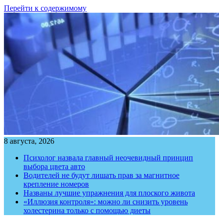
Перейти к содержимому
8 августа, 2026
Психолог назвала главный неочевидный принцип
выбора цвета авто
Водителей не будут лишать прав за магнитное
крепление номеров
Названы лучшие упражнения для плоского живота
«Иллюзия контроля»: можно ли снизить уровень
холестерина только с помощью диеты