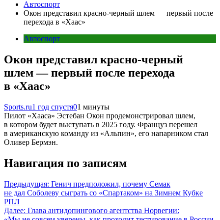
Автоспорт
Окон представил красно-черный шлем — первый после
перехода в «Хаас»
Автоспорт
Окон представил красно-черный
шлем — первый после перехода
в «Хаас»
Sports.ru
1 год спустя
0
1 минуты
Пилот «Хааса» Эстебан Окон продемонстрировал шлем,
в котором будет выступать в 2025 году. Француз перешел
в американскую команду из «Альпин», его напарником стал
Оливер Бермэн.
Навигация по записям
Предыдущая:
Генич предположил, почему Семак
не дал Соболеву сыграть со «Спартаком» на Зимнем Кубке
РПЛ
Далее:
Глава антидопингового агентства Норвегии:
«Мы не совсем уверены, как проходит тестирование в России