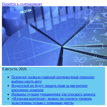
Перейти к содержимому
9 августа, 2026
Психолог назвала главный неочевидный принцип
выбора цвета авто
Водителей не будут лишать прав за магнитное
крепление номеров
Названы лучшие упражнения для плоского живота
«Иллюзия контроля»: можно ли снизить уровень
холестерина только с помощью диеты