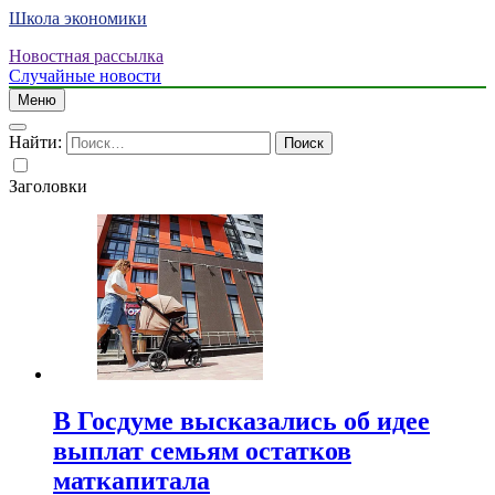
Школа экономики
Новостная рассылка
Случайные новости
Меню
Найти:
Заголовки
В Госдуме высказались об идее
выплат семьям остатков
маткапитала